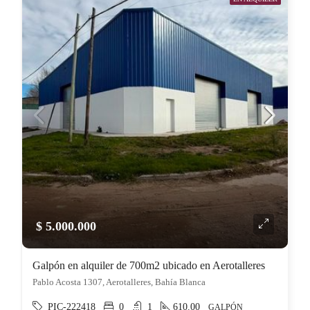
$ 5.000.000
Galpón en alquiler de 700m2 ubicado en Aerotalleres
Pablo Acosta 1307, Aerotalleres, Bahía Blanca
PIC-222418
0
1
610.00
GALPÓN