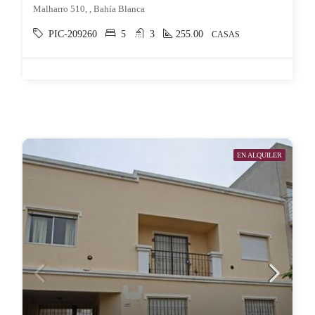
Malharro 510, , Bahía Blanca
PIC-209260
5
3
255.00
CASAS
EN ALQUILER