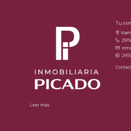
Tu inm
Viam
291
inmo
2915
Contac
Leer más