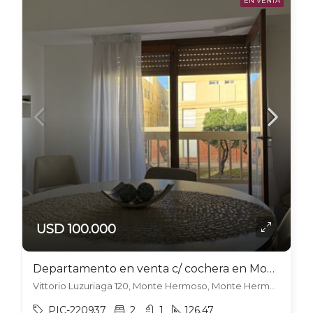
EN VENTA
USD 100.000
Departamento en venta c/ cochera en Monte Hermoso
Vittorio Luzuriaga 120, Monte Hermoso, Monte Hermoso
PIC-220937
2
1
126.47