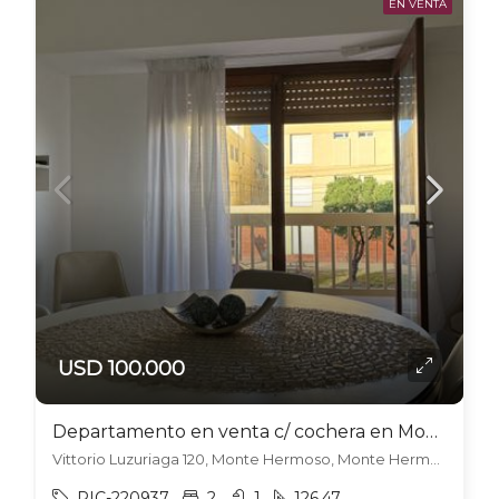
EN VENTA
USD 100.000
Departamento en venta c/ cochera en Monte Hermoso
Vittorio Luzuriaga 120, Monte Hermoso, Monte Hermoso
PIC-220937
2
1
126.47