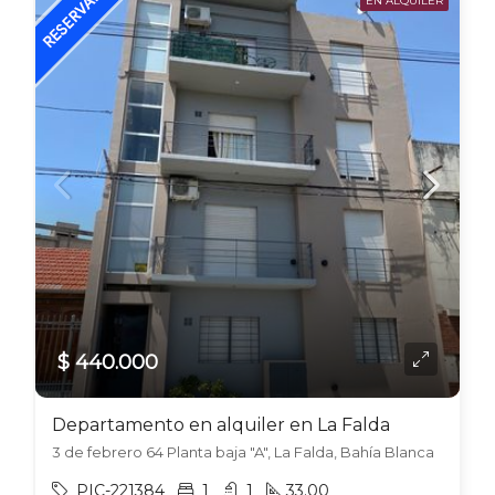
EN ALQUILER
$ 440.000
Departamento en alquiler en La Falda
3 de febrero 64 Planta baja "A", La Falda, Bahía Blanca
PIC-221384
1
1
33.00